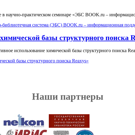
е в научно-практическом семинаре «ЭБС BOOK.ru – информацион
-библиотечная система (ЭБС) BOOK.ru – информационная подде
химической базы структурного поиска R
тивное использование химической базы структурного поиска Reax
еской базы структурного поиска Reaxys»
Наши партнеры