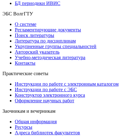
БД периодики ИВИС
ЭБС ВолгГТУ
О системе
Регламентирующие документы
Поиск литературы
Литература по дисциплинам
Укрупненные группы специальностей
Авторский указатель
Учебно-методическая литература
Контакты
Практические советы
Инструкции по работе с электронным каталогом
Инструкции по работе с ЭБС
Конструктор электронного курса
Оформление научных работ
Заочникам и вечерникам
Общая информация
Ресурсы
Адреса библиотек факультетов