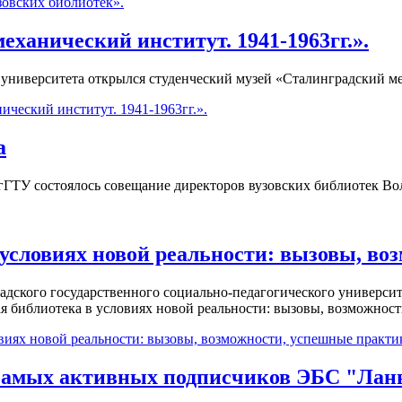
овских библиотек».
ханический институт. 1941-1963гг.».
» университета открылся студенческий музей «Сталинградский ме
ческий институт. 1941-1963гг.».
а
гГТУ состоялось совещание директоров вузовских библиотек Во
 условиях новой реальности: вызовы, в
адского государственного социально-педагогического университ
ая библиотека в условиях новой реальности: вызовы, возможнос
овиях новой реальности: вызовы, возможности, успешные практи
самых активных подписчиков ЭБС "Лань